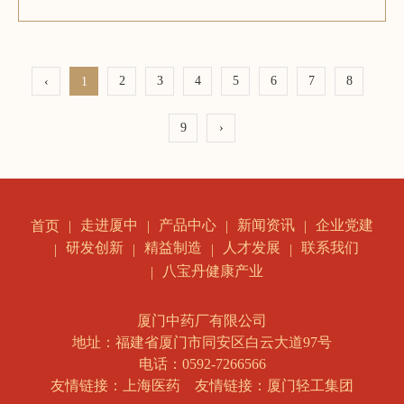
2
3
4
5
6
7
8
‹
1
9
›
走进厦中
产品中心
新闻资讯
企业党建
首页
研发创新
精益制造
人才发展
联系我们
八宝丹健康产业
厦门中药厂有限公司
地址：福建省厦门市同安区白云大道97号
电话：0592-7266566
友情链接：上海医药
友情链接：厦门轻工集团