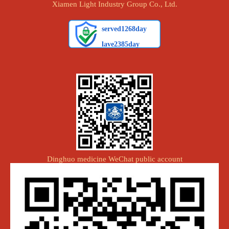
Xiamen Light Industry Group Co., Ltd.
Dinghuo medicine WeChat public account