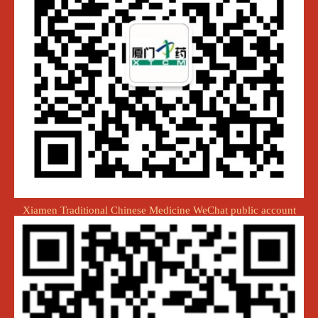
Xiamen Traditional Chinese Medicine WeChat public account