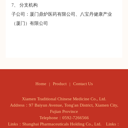
7、 分支机构
子公司：厦门鼎炉医药有限公司、八宝丹健康产业
（厦门）有限公司
Product
Contact Us
Home
Xiamen Traditional Chinese Medicine Co., Ltd.
Address：97 Baiyun Avenue, Tong'an District, Xiamen City,
Fujian Province
Telephone：0592-7266566
Links：Shanghai Pharmaceuticals Holding Co., Ltd.
Links：