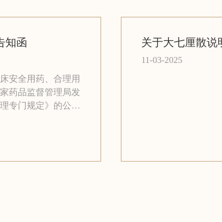
告知函
关于大七厘散说
11-03-2025
床安全用药、合理用
家药品监督管理局发
理专门规定》的公告
0号)要求，主动开展芪枣
项上市研究，变更说
良反应】、【禁忌】
内容并完成补充申
分知悉说明书的修订
使用，我司将变更情
式在公司官方网站予