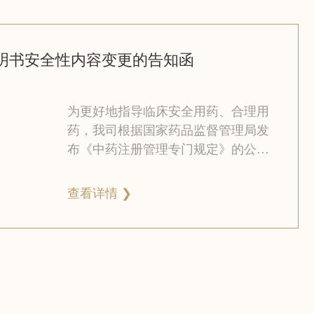
明书安全性内容变更的告知函
为更好地指导临床安全用药、合理用
药，我司根据国家药品监督管理局发
布《中药注册管理专门规定》的公告
(2023年第20号)要求，主动开展大七
厘散安全性信息项上市研究，变更说
查看详情 ❯
明书及标签【不良反应】、【禁忌】
和【注意事项】内容并完成补充申
请。为使患者充分知悉说明书的修订
情况，方便患者使用，我司将变更情
况以告知函的形式在公司官方网站予
以告知。