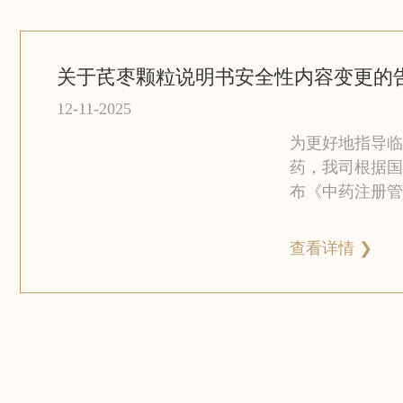
关于芪枣颗粒说明书安全性内容变更的
12-11-2025
为更好地指导临
药，我司根据国
布《中药注册管
(2023年第2
颗粒安全性信息
查看详情 ❯
明书及标签【不
和【注意事项】
请。为使患者充
情况，方便患者
况以告知函的形
以告知。