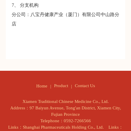
7、 分支机构
分公司：八宝丹健康产业（厦门）有限公司中山路分
店
Product
Contact Us
Home
Xiamen Traditional Chinese Medicine Co., Ltd.
Address：97 Baiyun Avenue, Tong'an District, Xiamen City,
Fujian Province
Telephone：0592-7266566
Links：Shanghai Pharmaceuticals Holding Co., Ltd.
Links：