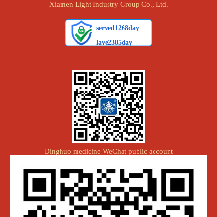
Xiamen Light Industry Group Co., Ltd.
Dinghuo medicine WeChat public account