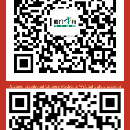
Xiamen Traditional Chinese Medicine WeChat public account