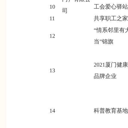
10
工会爱心驿站
司
11
共享职工之家
“情系邻里有
12
当”锦旗
2021厦门
13
品牌企业
14
科普教育基地