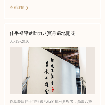
1000萬例C型肝炎感染者，但其中八成患者僅選便宜
查看詳情 ❯
低效的藥物。 在愛肝日來臨之際，廈門電視臺和廈
門中藥廠有限公司將共同承辦“第二届八寶丹3·18愛
肝日公益義診”活動。 活動期間，除科普宣傳、公益
義診外，還舉辦“八寶丹杯——我的養肝攻略”主題徵
文比賽。 詳情如下：活動區域：福建省； 義診地
伴手禮評選助力八寶丹遍地開花
點：福州/廈門，届時廈門大學附屬中山醫院肝膽外
01-19-2016
科專家將出席義診現場； 參與方法：掃描二維碼，
關注微信獲取活動資訊。 或前往省內各大連鎖藥房
諮詢詳情。
作為歷屆伴手禮評選活動的積極參與者，鼎爐八寶