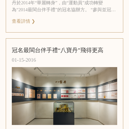
丹於2014年“華麗轉身”，由“運動員”成功轉變
為“2014最閩台伴手禮”的冠名協辦方。 “參與並冠名
最閩台伴手禮，讓更多市民和遊客更加瞭解、認識
查看詳情 ❯
八寶丹這一閩南靈藥，銷售管道也更加廣泛。” 廈門
中藥廠有限公司相關負責人說。
冠名最閩台伴手禮“八寶丹”飛得更高
01-15-2016