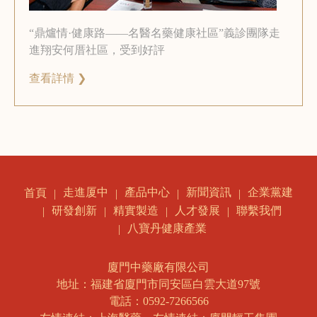
“鼎爐情·健康路——名醫名藥健康社區”義診團隊走
進翔安何厝社區，受到好評
查看詳情 ❯
走進厦中
產品中心
新聞資訊
企業黨建
首頁
研發創新
精實製造
人才發展
聯繫我們
八寶丹健康產業
廈門中藥廠有限公司
地址：福建省廈門市同安區白雲大道97號
電話：0592-7266566