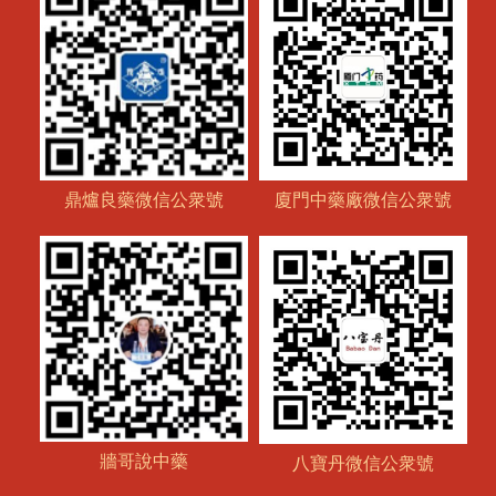
鼎爐良藥微信公衆號
廈門中藥廠微信公衆號
牆哥說中藥
八寶丹微信公衆號