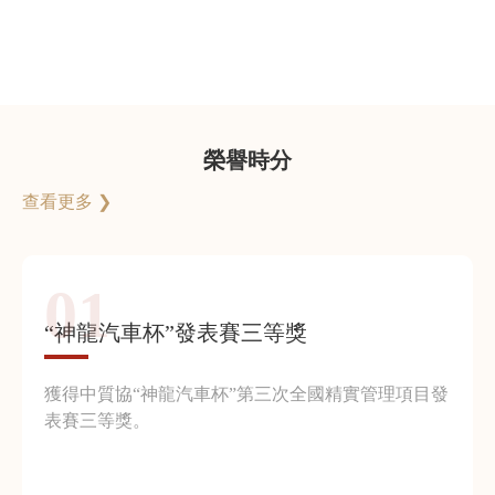
榮譽時分
查看更多 ❯
01
“神龍汽車杯”發表賽三等獎
獲得中質協“神龍汽車杯”第三次全國精實管理項目發
表賽三等獎。