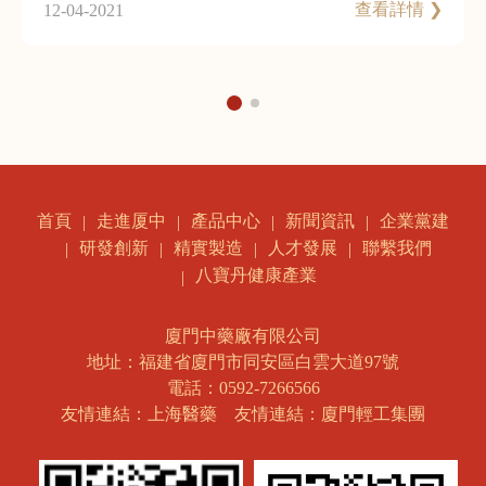
查看詳情 ❯
12-04-2021
走進厦中
產品中心
新聞資訊
企業黨建
首頁
研發創新
精實製造
人才發展
聯繫我們
八寶丹健康產業
廈門中藥廠有限公司
地址：福建省廈門市同安區白雲大道97號
電話：0592-7266566
友情連結：上海醫藥
友情連結：廈門輕工集團