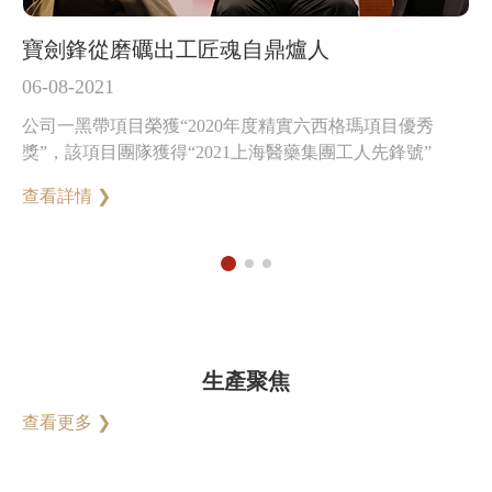
寶劍鋒從磨礪出工匠魂自鼎爐人
精
06-08-2021
01
組
公司一黑帶項目榮獲“2020年度精實六西格瑪項目優秀
1
活
獎”，該項目團隊獲得“2021上海醫藥集團工人先鋒號”
開
佈
查看詳情 ❯
查
首
生產聚焦
查看更多 ❯