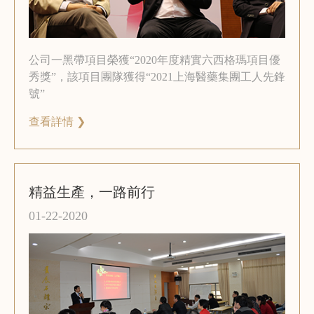
公司一黑帶項目榮獲“2020年度精實六西格瑪項目優
秀獎”，該項目團隊獲得“2021上海醫藥集團工人先鋒
號”
查看詳情 ❯
精益生產，一路前行
01-22-2020