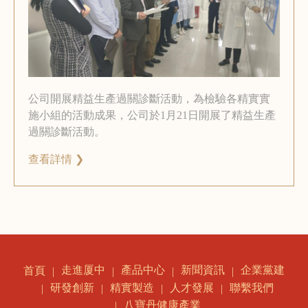
公司開展精益生產過關診斷活動，為檢驗各精實實
施小組的活動成果，公司於1月21日開展了精益生產
過關診斷活動。
查看詳情 ❯
走進厦中
產品中心
新聞資訊
企業黨建
首頁
研發創新
精實製造
人才發展
聯繫我們
八寶丹健康產業