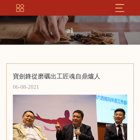
a1
寶劍鋒從磨礪出工匠魂自鼎爐人
06-08-2021