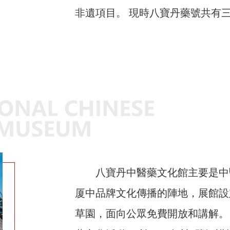
非遺項目。 現時八寶丹藥號共有
八寶丹中醫藥文化館主要是中
厦中品牌文化傳播的陣地，展館設
草園，面向公眾免費開放和講解。