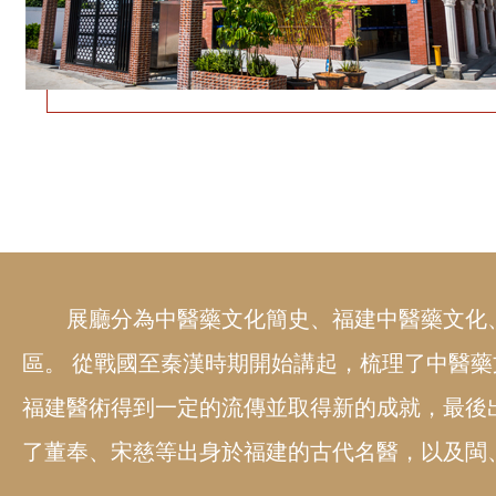
展廳分為中醫藥文化簡史、福建中醫藥文化
區。 從戰國至秦漢時期開始講起，梳理了中醫
福建醫術得到一定的流傳並取得新的成就，最後
了董奉、宋慈等出身於福建的古代名醫，以及閩