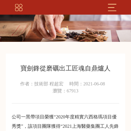
a1
寶劍鋒從磨礪出工匠魂自鼎爐人
作者：技術部 程超宏
時間：2021-06-08
瀏覽：67913
公司一黑帶項目榮獲“2020年度精實六西格瑪項目優
秀獎”，該項目團隊獲得“2021上海醫藥集團工人先鋒