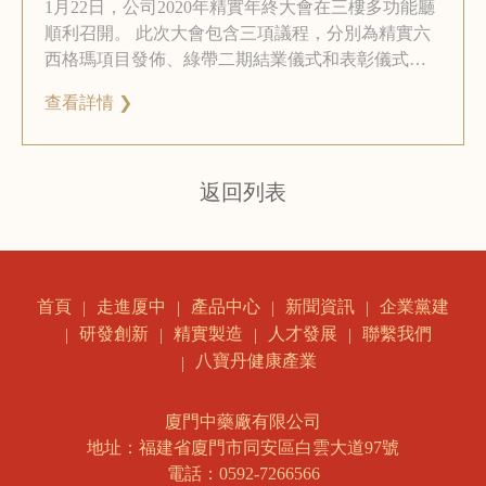
1月22日，公司2020年精實年終大會在三樓多功能廳
順利召開。 此次大會包含三項議程，分別為精實六
西格瑪項目發佈、綠帶二期結業儀式和表彰儀式。
公司領導、相關部門首長以及綠帶二期營員等參加
查看詳情 ❯
了此次會議。
返回列表
走進厦中
產品中心
新聞資訊
企業黨建
首頁
研發創新
精實製造
人才發展
聯繫我們
八寶丹健康產業
廈門中藥廠有限公司
地址：福建省廈門市同安區白雲大道97號
電話：0592-7266566