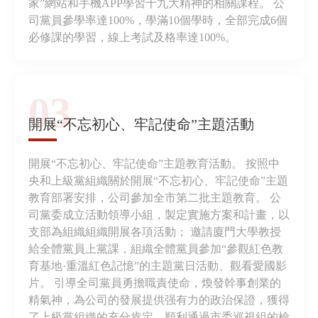
家”網站和手機APP學習十九大精神的相關課程。 公
司黨員參學率達100%，學滿10個學時，全部完成6個
必修課的學習，線上考試及格率達100%。
03
開展“不忘初心、牢記使命”主題活動
開展“不忘初心、牢記使命”主題教育活動。 按照中
央和上級黨組織關於開展“不忘初心、牢記使命”主題
教育部署安排，公司參加全市第二批主題教育。 公
司黨委成立活動領導小組，製定實施方案和計畫，以
支部為組織組織開展各項活動； 邀請廈門大學教授
給全體黨員上黨課，組織全體黨員參加“參觀紅色教
育基地·重溫紅色記憶”的主題黨日活動、觀看愛國影
片。 引導全司黨員勇擔職責使命，煥發幹事創業的
精氣神，為公司的發展提供强有力的政治保證，獲得
了上級黨組織的充分肯定，順利通過市委巡視組的檢