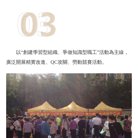
以“創建學習型組織、爭做知識型職工”活動為主線，
廣泛開展精實改進、QC攻關、勞動競賽活動。