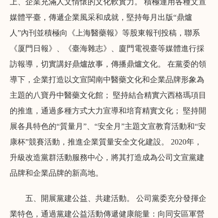
上、企業充滿人文情懷的文化軟實力。 積極運用各種文宣
媒體平臺，傳遞企業風采和成就，堅持每月出版“鼎爐
人”內刊並積極向《上海醫藥報》等股東報刊投稿，聯系
《厦門日報》、《臺海雜志》、廈門電視臺等媒體進行採
訪報導，切實講好鼎爐故事，傳播鼎爐文化。 在黨委的領
導下，企業打造以文宣閩南中醫藥文化和企業品牌形象為
主題的八寶丹中醫藥文化館； 堅持結合精實六西格瑪項目
的推進，通過多種方式大力宣導和培育精實文化； 堅持開
展各具特色的“質量月”、“安全月”主題文宣教育活動和“安
康杯”競賽活動，推進企業質量安全文化建設。 2020年，
升級改造黨群活動服務中心，將其打造成為公司文宣黨建
品牌和企業品牌的新高地。
五、開展黨建公益、共建活動。 公司黨委充分發揮企
業特色，通過黨建公益活動傳遞健康能量：向同安區軍營