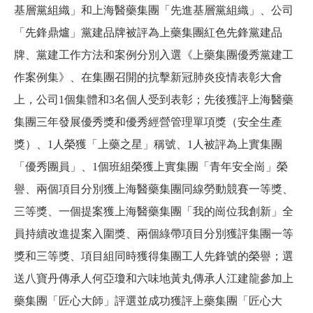
基層黨組織」和上海醫藥集團「先進基層黨組織」、公司
「先鋒鼎爐」黨建品牌被評為上藥集團紅色先鋒黨建品
牌、黨建工作方法和案例分別入選《上藥集團優秀黨建工
作案例集》、在集團召開的抗擊新冠肺炎疫情表彰大會
上，公司1個集體和3名個人受到表彰；先後獲評上海醫藥
集團三年發展優秀獎和優秀經營管理單項獎（安全生產
獎）、1人榮獲「上藥之星」稱號、1人被評為上實集團
「優秀團員」、1個班組榮獲上實集團「青年安全崗」榮
譽、兩個項目分別獲上海醫藥集團同線勞動競賽一等獎、
三等獎、一個提案獲上海醫藥集團「我的崗位我創新」全
員持續改進提案入圍獎、兩個綠帶項目分別獲評集團一等
獎和三等獎、項目組同時獲得集團工人先鋒號的榮譽；選
送八寶丹傳承人何亞瓊和六味地黃丸傳承人江建龍參加上
藥集團「匠心大師」評選並成功獲評上藥集團「匠心大