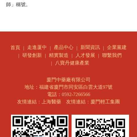
師」稱號。
走進厦中
產品中心
新聞資訊
企業黨建
首頁
研發創新
精實製造
人才發展
聯繫我們
八寶丹健康產業
廈門中藥廠有限公司
地址：福建省廈門市同安區白雲大道97號
電話：0592-7266566
友情連結：上海醫藥
友情連結：廈門輕工集團