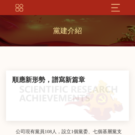
黨建介紹
順應新形勢，譜寫新篇章
公司現有黨員108人，設立1個黨委、七個基層黨支