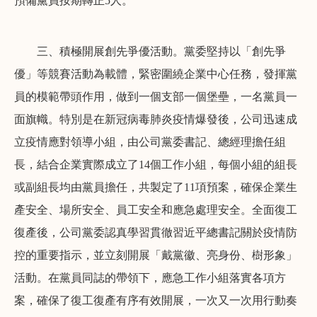
預備黨員按期轉正5人。
三、積極開展創先爭優活動。黨委堅持以「創先爭
優」等競賽活動為載體，緊密圍繞企業中心任務，發揮黨
員的模範帶頭作用，做到一個支部一個堡壘，一名黨員一
面旗幟。特別是在新冠病毒肺炎疫情爆發後，公司迅速成
立疫情應對領導小組，由公司黨委書記、總經理擔任組
長，結合企業實際成立了14個工作小組，每個小組的組長
或副組長均由黨員擔任，共製定了11項預案，確保企業生
產安全、場所安全、員工安全和應急處理安全。全面復工
復產後，公司黨委認真學習貫徹習近平總書記關於疫情防
控的重要指示，並立刻開展「戴黨徽、亮身份、樹形象」
活動。在黨員同誌的帶領下，應急工作小組落實各項方
案，確保了復工復產有序有效開展，一次又一次用行動奏