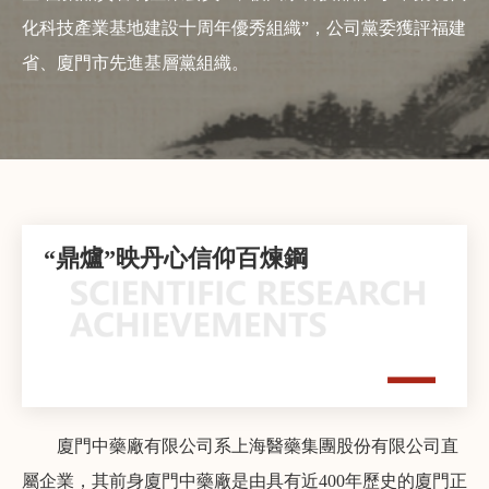
化科技產業基地建設十周年優秀組織”，公司黨委獲評福建
省、廈門市先進基層黨組織。
“鼎爐”映丹心信仰百煉鋼
廈門中藥廠有限公司系上海醫藥集團股份有限公司直
屬企業，其前身廈門中藥廠是由具有近400年歷史的廈門正