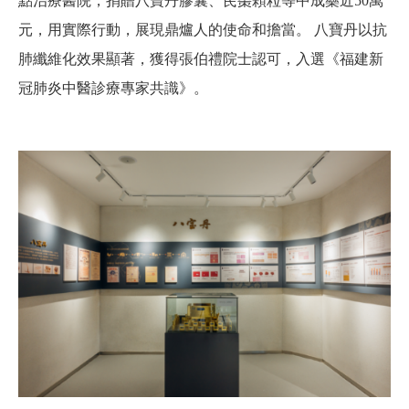
點治療醫院，捐贈八寶丹膠囊、芪棗顆粒等中成藥近50萬
元，用實際行動，展現鼎爐人的使命和擔當。 八寶丹以抗
肺纖維化效果顯著，獲得張伯禮院士認可，入選《福建新
冠肺炎中醫診療專家共識》。