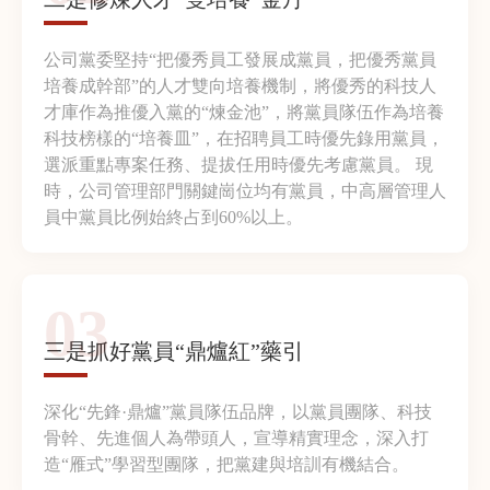
公司黨委堅持“把優秀員工發展成黨員，把優秀黨員
培養成幹部”的人才雙向培養機制，將優秀的科技人
才庫作為推優入黨的“煉金池”，將黨員隊伍作為培養
科技榜樣的“培養皿”，在招聘員工時優先錄用黨員，
選派重點專案任務、提拔任用時優先考慮黨員。 現
時，公司管理部門關鍵崗位均有黨員，中高層管理人
員中黨員比例始終占到60%以上。
03
三是抓好黨員“鼎爐紅”藥引
深化“先鋒·鼎爐”黨員隊伍品牌，以黨員團隊、科技
骨幹、先進個人為帶頭人，宣導精實理念，深入打
造“雁式”學習型團隊，把黨建與培訓有機結合。