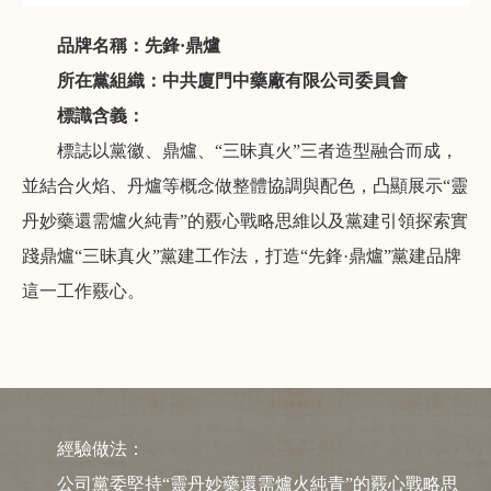
品牌名稱：先鋒·鼎爐
所在黨組織：中共廈門中藥廠有限公司委員會
標識含義：
標誌以黨徽、鼎爐、“三昧真火”三者造型融合而成，
並結合火焰、丹爐等概念做整體協調與配色，凸顯展示“靈
丹妙藥還需爐火純青”的覈心戰略思維以及黨建引領探索實
踐鼎爐“三昧真火”黨建工作法，打造“先鋒·鼎爐”黨建品牌
這一工作覈心。
經驗做法：
公司黨委堅持“靈丹妙藥還需爐火純青”的覈心戰略思