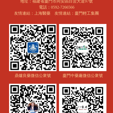
地址：福建省廈門市同安區白雲大道97號
電話：0592-7266566
友情連結：上海醫藥
友情連結：廈門輕工集團
鼎爐良藥微信公衆號
廈門中藥廠微信公衆號