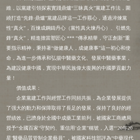
維，以黨建引領探索實踐鼎爐“三昧真火”黨建工作法，圍
繞打造“先鋒·鼎爐”黨建品牌這一工作覈心，通過淬煉黨
性“真火”，百煉成鋼鑄丹心（黨性真火煉丹心）、引燃先
鋒“真火”，精進擔當塑匠心 *** “傳承精華，守正創新”重
要指示精神，秉持著“做健康人，成健康事”這一初心和使
命，為進一步傳承和弘揚中醫藥文化、發展中醫藥事業，
為建設健康中國，實現中華民族偉大復興的中國夢貢獻力
量！
價值成果：
企業黨建工作與經營工作同頻共振，為企業發展提供
了强大的動力和保障取得了長足的發展，保持了良好的經
營績效，已躋身於全國中成藥工業前列，被國家工商總局
授予“全國百家‘守契约、重信用’企業”稱號，入選“‘20年20
星’醫藥品質管制企業藝員” ，被國家科技部評為“中藥現代