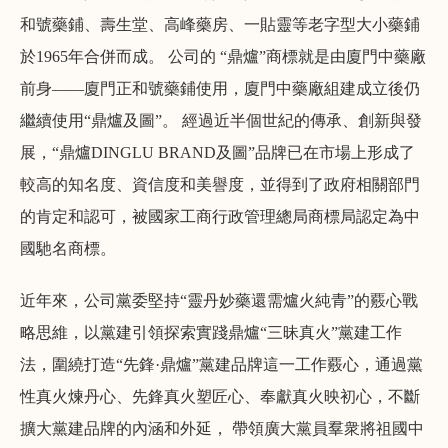
和號藥鋪、壽生堂、高峰藥房、一貼靈等老字型大小藥鋪
於1965年合併而成。 公司的 “鼎爐”商標就是由廈門中藥廠
前身——廈門正和號藥鋪使用，廈門中藥廠組建成立後仍
繼續使用“鼎爐及圖”。 經過近半個世紀的傳承、創新與發
展，“鼎爐DINGLU BRAND及圖”品牌已在市場上形成了
較高的知名度、資信度和美譽度，並得到了政府相關部門
的肯定和認可，被國家工商行政管理總局商標局認定為中
國馳名商標。
近年來，公司黨委堅持“靈丹妙藥還需爐火純青”的覈心戰
略思維，以黨建引領探索實踐鼎爐“三昧真火”黨建工作
法，圍繞打造“先鋒·鼎爐”黨建品牌這一工作覈心，通過黨
性真火煉丹心、先鋒真火塑匠心、奉獻真火映初心，不斷
擴大黨建品牌的內涵和外延， 帶領廣大黨員羣衆將祖國中