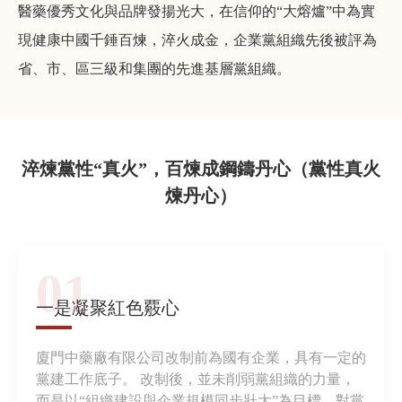
醫藥優秀文化與品牌發揚光大，在信仰的“大熔爐”中為實
現健康中國千錘百煉，淬火成金，企業黨組織先後被評為
省、市、區三級和集團的先進基層黨組織。
淬煉黨性“真火”，百煉成鋼鑄丹心（黨性真火
煉丹心）
01
一是凝聚紅色覈心
廈門中藥廠有限公司改制前為國有企業，具有一定的
黨建工作底子。 改制後，並未削弱黨組織的力量，
而是以“組織建設與企業規模同步壯大”為目標，對黨