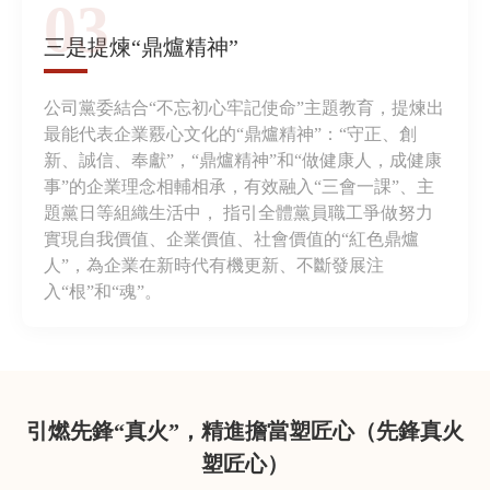
03
三是提煉“鼎爐精神”
公司黨委結合“不忘初心牢記使命”主題教育，提煉出
最能代表企業覈心文化的“鼎爐精神”：“守正、創
新、誠信、奉獻”，“鼎爐精神”和“做健康人，成健康
事”的企業理念相輔相承，有效融入“三會一課”、主
題黨日等組織生活中， 指引全體黨員職工爭做努力
實現自我價值、企業價值、社會價值的“紅色鼎爐
人”，為企業在新時代有機更新、不斷發展注
入“根”和“魂”。
引燃先鋒“真火”，精進擔當塑匠心（先鋒真火
塑匠心）