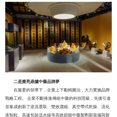
二是擦亮鼎爐中藥品牌夢
在黨委的領導下，企業上下勵精圖治，大力實施品牌
戰略工程。 企業不斷推進傳統中藥的科技陞級，先後引進
並集成創新了逆流選取、雙效濃縮、真空帶式乾燥、流化
床制粒、高速包裝流水線等高效節能中藥製劑新裝備與新