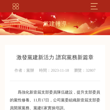
黨建報導
激發黨建新活力 譜寫黨務新篇章
作者：黨辦
時間：2023-11-18
瀏覽：32807
爲強化新壹屆支部委員隊伍建設，提升支部委員
的黨性修養。11月17日，公司黨委組織新壹屆支部委
員開展黨務、黨建E家實操培訓。