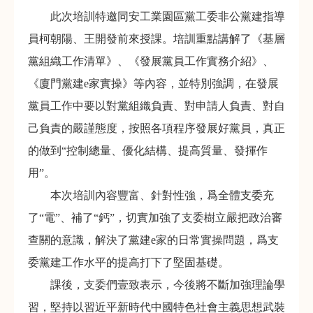
此次培訓特邀同安工業園區黨工委非公黨建指導
員柯朝陽、王開發前來授課。培訓重點講解了《基層
黨組織工作清單》、《發展黨員工作實務介紹》、
《廈門黨建e家實操》等內容，並特別強調，在發展
黨員工作中要以對黨組織負責、對申請人負責、對自
己負責的嚴謹態度，按照各項程序發展好黨員，真正
的做到“控制總量、優化結構、提高質量、發揮作
用”。
本次培訓內容豐富、針對性強，爲全體支委充
了“電”、補了“鈣”，切實加強了支委樹立嚴把政治審
查關的意識，解決了黨建e家的日常實操問題，爲支
委黨建工作水平的提高打下了堅固基礎。
課後，支委們壹致表示，今後將不斷加強理論學
習，堅持以習近平新時代中國特色社會主義思想武裝