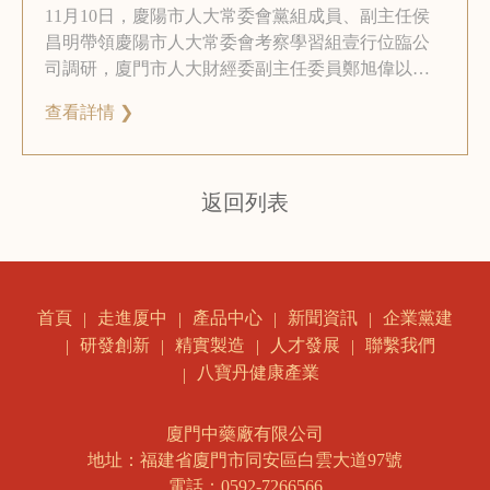
11月10日，慶陽市人大常委會黨組成員、副主任侯
昌明帶領慶陽市人大常委會考察學習組壹行位臨公
司調研，廈門市人大財經委副主任委員鄭旭偉以及
同安工業園區黨工委相關人員陪同參加調研
查看詳情 ❯
返回列表
走進厦中
產品中心
新聞資訊
企業黨建
首頁
研發創新
精實製造
人才發展
聯繫我們
八寶丹健康產業
廈門中藥廠有限公司
地址：福建省廈門市同安區白雲大道97號
電話：0592-7266566