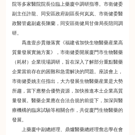
院等多家醫院院長位臨上藥廈中調研指導。市衛健委
副主任許龍、同安區政府副區長何岚岚、市衛健委醫
政醫管處副處長陳蘭，同安區衛健局甘偉局長陪同調
研。
爲進壹步貫徹落實《福建省加快生物醫藥産業高
質量發展實施方案》，市衛健委開展廈門市生物醫藥
（耗材）企業現場調研，旨在深入了解部分重點醫藥
企業當前存在的困難和急需解決的問題。座談會上，
市衛健委姚主任指出，大力發展生物醫藥産業是大勢
所趨，當下應整合優勢資源，加快推進本土企業高質
量發展。醫藥企業應在合法合規的前提下，加深與醫
療機構的臨床試驗等相關合作，共促廈門生物醫藥的
發展。
上藥廈中副總經理、鼎爐醫藥總經理詹志學在會