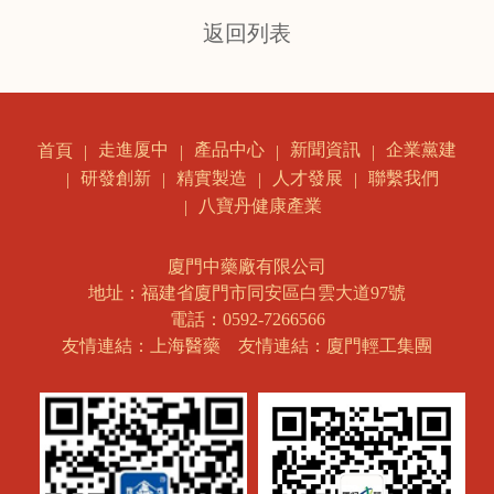
返回列表
走進厦中
產品中心
新聞資訊
企業黨建
首頁
研發創新
精實製造
人才發展
聯繫我們
八寶丹健康產業
廈門中藥廠有限公司
地址：福建省廈門市同安區白雲大道97號
電話：0592-7266566
友情連結：上海醫藥
友情連結：廈門輕工集團