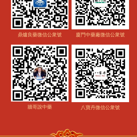
鼎爐良藥微信公衆號
廈門中藥廠微信公衆號
牆哥說中藥
八寶丹微信公衆號