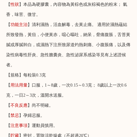
【
性狀
】本品為硬膠囊，內容物為黃棕色或灰棕褐色的粉末； 氣
香，味苦、微甘。
【
功能主治
】清利濕熱，活血解毒，去黃止痛。 適用於濕熱蘊結
所致發熱，黃疸，小便黃赤，噁心嘔吐，納呆，脅痛腹脹，舌苔黃
膩或厚膩幹白，或濕熱下注所致尿道灼熱刺痛、小腹脹痛，以及傳
染性病毒性肝炎、急性膽囊炎、急性泌尿系感染等見有上述證候
者。
【規格】每粒裝0.3克
【
用法用量
】口服，1～8歲，一次0.15～0.3克； 8歲以上一次0.6
克，一日2～3次，溫開水送服。
【
不良反應
】尚不明確。
【
禁忌
】孕婦忌服。
【
注意事項
】運動員慎用。
【
貯藏
】密封，置陰涼乾燥處（不超過20℃）