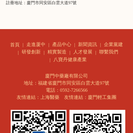
註冊地址：廈門市同安區白雲大道97號
走進厦中
產品中心
新聞資訊
企業黨建
首頁
研發創新
精實製造
人才發展
聯繫我們
八寶丹健康產業
廈門中藥廠有限公司
地址：福建省廈門市同安區白雲大道97號
電話：0592-7266566
友情連結：上海醫藥
友情連結：廈門輕工集團