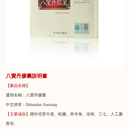
八寶丹膠囊說明書
【
藥品名稱
】
通用名稱：八寶丹膠囊
中文拼音：Babaodan Jiaonang
【
主要成份
】體外培育牛黃、蛇膽、羚羊角、珍珠、三七、人工麝
香等。