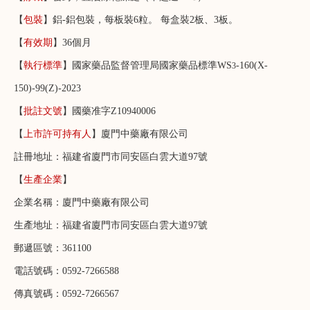
【
包裝
】鋁-鋁包裝，每板裝6粒。 每盒裝2板、3板。
【
有效期
】36
個
月
【
執行標準
】
國家藥品監督管理局國家藥品標準
WS
-160(X-
3
150)-99(Z)-2023
【
批註文號
】國藥准字Z10940006
【
上市許可持有人
】廈門中藥廠有限公司
註冊地址：福建省廈門市同安區白雲大道97號
【
生產企業
】
企業名稱：廈門中藥廠有限公司
生產地址：福建省廈門市同安區白雲大道97號
郵遞區號：361100
電話號碼：0592-7266588
傳真號碼：0592-7266567