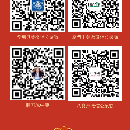
鼎爐良藥微信公衆號
廈門中藥廠微信公衆號
牆哥說中藥
八寶丹微信公衆號